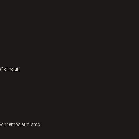
s”
e incluí:
respondemos al mismo