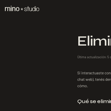
Elim
Última actualización: 5
Si interactuaste con
chat web), tenés der
cómo.
Qué se elim