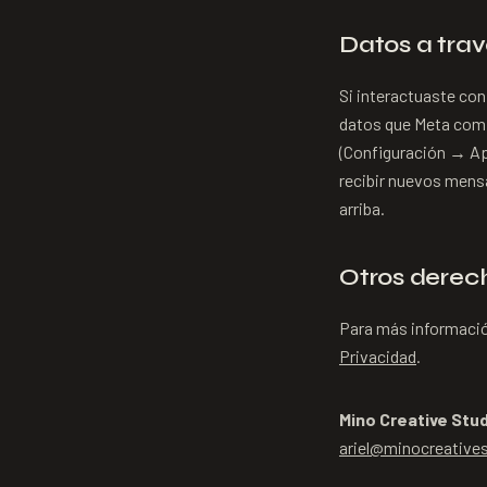
Datos a tra
Si interactuaste con
datos que Meta comp
(Configuración → App
recibir nuevos mens
arriba.
Otros derec
Para más información
Privacidad
.
Mino Creative Stu
ariel@minocreative