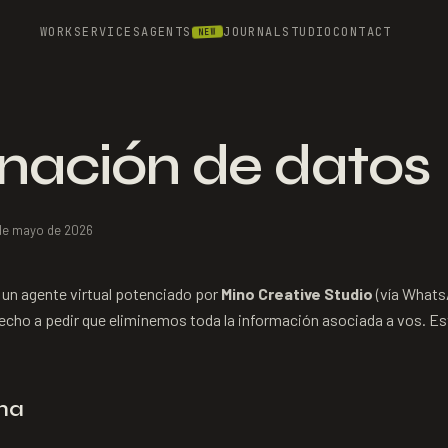
WORK
SERVICES
AGENTS
JOURNAL
STUDIO
CONTACT
NEW
inación de datos
 de mayo de 2026
 un agente virtual potenciado por
Mino Creative Studio
(vía Whats
echo a pedir que eliminemos toda la información asociada a vos. Es
ina