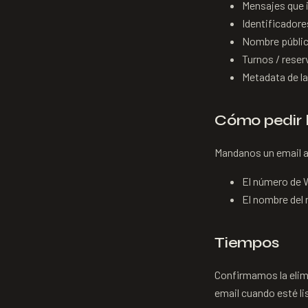
Mensajes que 
Identificador
Nombre públi
Turnos / reser
Metadata de l
Cómo pedir l
Mandanos un email 
El número de 
El nombre del
Tiempos
Confirmamos la elim
email cuando esté li