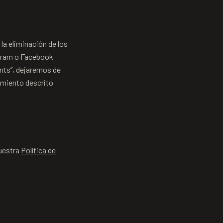
la eliminación de los
agram o Facebook
nts”, dejaremos de
imiento descrito
uestra
Política de