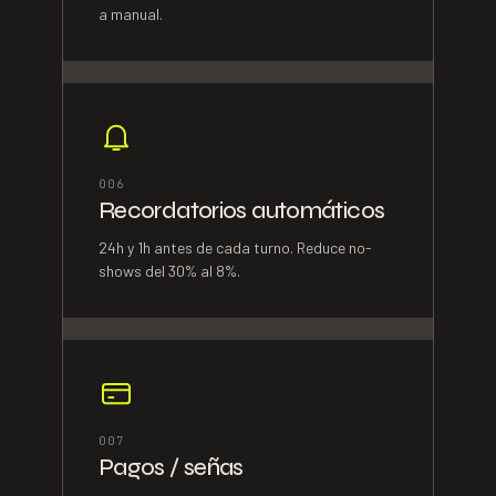
a manual.
0
06
Recordatorios automáticos
24h y 1h antes de cada turno. Reduce no-
shows del 30% al 8%.
0
07
Pagos / señas