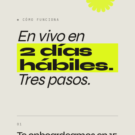
✱
CÓMO FUNCIONA
En vivo en
2 días
hábiles.
Tres pasos.
01