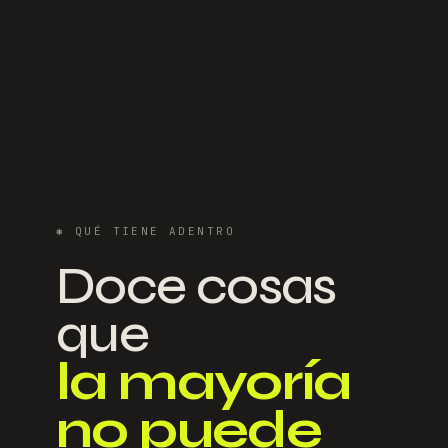
✱
QUÉ TIENE ADENTRO
Doce cosas
que
la mayoría
no puede