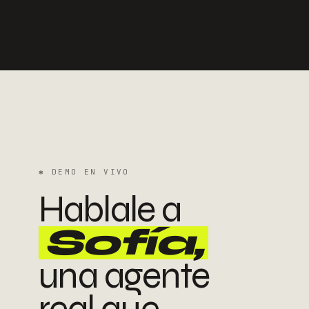
✱
DEMO EN VIVO
Hablale a
Sofía,
una agente
real que