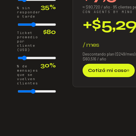
35%
≈ $
90,720
/
año
·
95
clientes p
% sin
CON AGENTS BY MINO
responder
+$
5,2
o tarde
$80
Ticket
promedio
por
/ mes
cliente
(USD)
Descontando plan ($249/mes)
$
60,516
/
año
30%
% de
Cotizá mi caso
mensajes
que se
vuelven
clientes