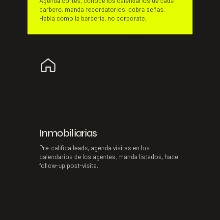
Agenda cortes, conoce los calendarios de cada
barbero, manda recordatorios, cobra señas.
Habla como la barbería, no corporate.
Inmobiliarias
Pre-califica leads, agenda visitas en los
calendarios de los agentes, manda listados, hace
follow-up post-visita.