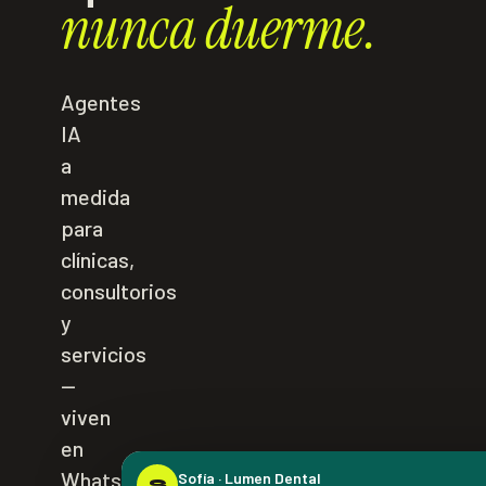
nunca duerme.
Agentes
IA
a
medida
para
clínicas,
consultorios
y
servicios
—
viven
en
WhatsApp,
Sofía
·
Lumen Dental
S