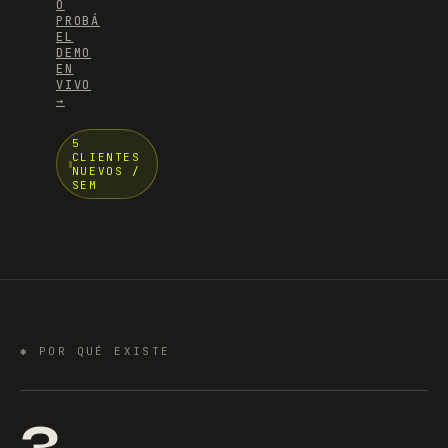
O
PROBÁ
EL
DEMO
EN
VIVO
→
5
CLIENTES
NUEVOS /
SEM
✱
POR QUÉ EXISTE
3