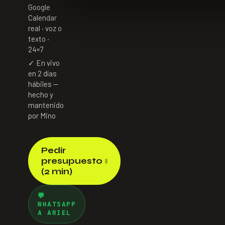
Google
Calendar
real · voz o
texto ·
24×7
✓ En vivo
en 2 días
hábiles —
hecho y
mantenido
por Mino
Pedir
presupuesto
(2 min)
💬
WHATSAPP
A ARIEL