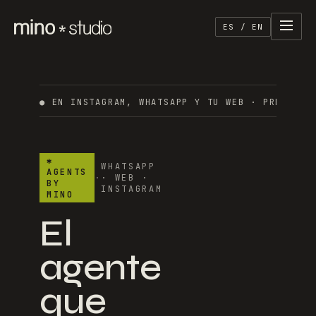
ES / EN
●
EN INSTAGRAM, WHATSAPP Y TU WEB
·
PRESUPUE
✱
WHATSAPP
AGENTS
·
· WEB ·
BY
INSTAGRAM
MINO
El
agente
que