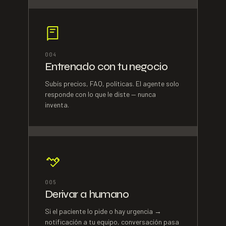
0
04
Entrenado con tu negocio
Subís precios, FAQ, políticas. El agente solo
responde con lo que le diste — nunca
inventa.
0
05
Derivar a humano
Si el paciente lo pide o hay urgencia →
notificación a tu equipo, conversación pasa