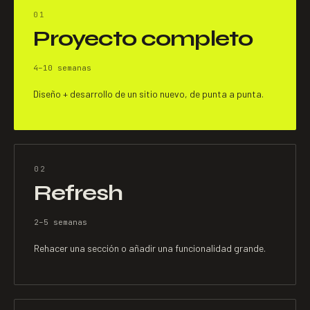
01
Proyecto completo
4–10 semanas
Diseño + desarrollo de un sitio nuevo, de punta a punta.
02
Refresh
2–5 semanas
Rehacer una sección o añadir una funcionalidad grande.