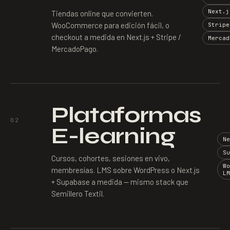
Next.j
Tiendas online que convierten.
WooCommerce para edición fácil, o
Stripe
checkout a medida en Next.js + Stripe /
Mercad
MercadoPago.
Plataformas
02
E-learning
N
S
Cursos, cohortes, sesiones en vivo,
W
membresías. LMS sobre WordPress o Next.js
L
+ Supabase a medida — mismo stack que
Semillero Textil.