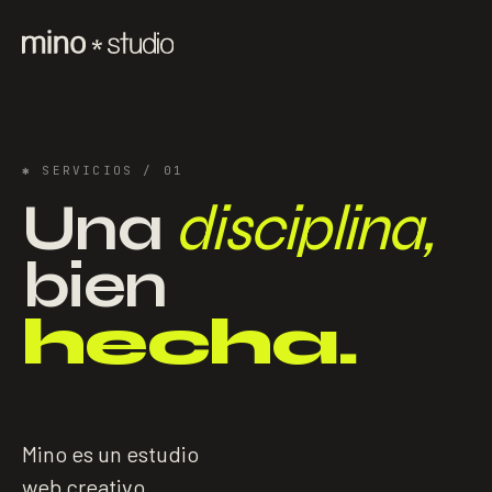
✱
SERVICIOS
/ 01
Una
disciplina,
bien
hecha.
Mino es un estudio
web creativo.