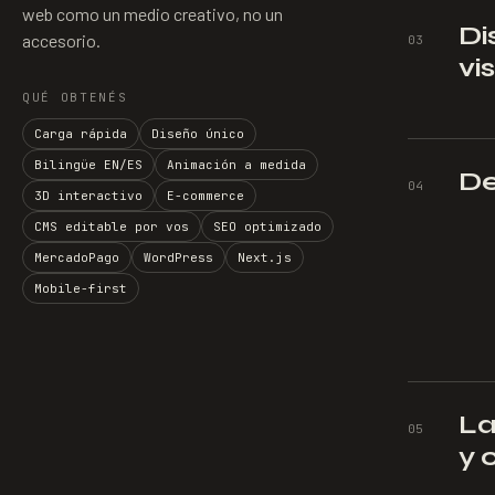
web como un medio creativo, no un
Di
accesorio.
0
3
vi
QUÉ OBTENÉS
Carga rápida
Diseño único
Bilingüe EN/ES
Animación a medida
De
0
4
3D interactivo
E-commerce
CMS editable por vos
SEO optimizado
MercadoPago
WordPress
Next.js
Mobile-first
La
0
5
y 