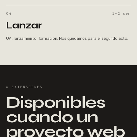
04
1–2
sem
Lanzar
QA, lanzamiento, formación. Nos quedamos para el segundo acto.
✱
EXTENSIONES
Disponibles
cuando un
proyecto web