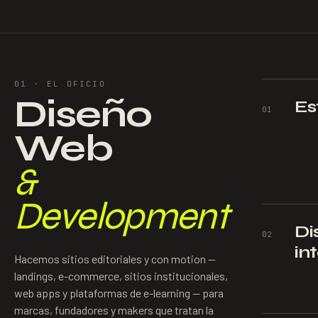
01 ·
EL OFICIO
Diseño
Es
0
1
Web
&
Development
Di
0
2
in
Hacemos sitios editoriales y con motion —
landings, e-commerce, sitios institucionales,
web apps y plataformas de e-learning — para
marcas, fundadores y makers que tratan la