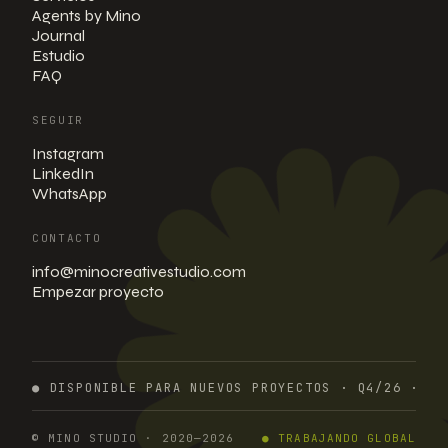
Agents by Mino
Journal
Estudio
FAQ
SEGUIR
Instagram
LinkedIn
WhatsApp
CONTACTO
info@minocreativestudio.com
Empezar proyecto
●
DISPONIBLE PARA NUEVOS PROYECTOS
· Q4/26 ·
RE
© MINO STUDIO · 2020—2026
●
TRABAJANDO GLOBAL