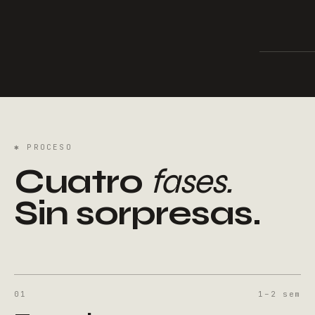
✱
PROCESO
Cuatro
fases.
Sin sorpresas.
01
1–2
sem