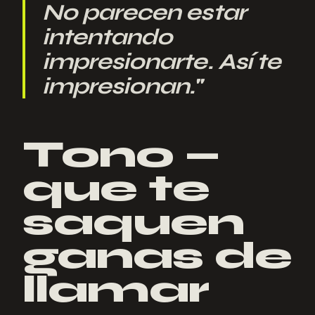
No parecen estar
intentando
impresionarte. Así te
impresionan.
"
Tono —
que te
saquen
ganas de
llamar