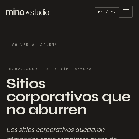
ES / EN
←
VOLVER AL JOURNAL
18.02.26
CORPORATE
6
min
lectura
Sitios
corporativos que
no aburren
Los sitios corporativos quedaron