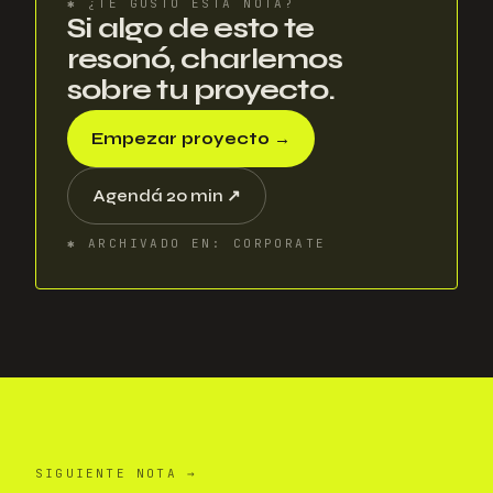
✱
¿TE GUSTÓ ESTA NOTA?
Si algo de esto te
resonó, charlemos
sobre tu proyecto.
Empezar proyecto
→
Agendá 20 min
↗
✱
ARCHIVADO EN
:
CORPORATE
SIGUIENTE NOTA
→