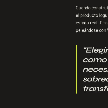
Cuando construís
el producto logu
estado real. Dir
peleándose con W
"
Elegir
como 
necesi
sobred
transfe