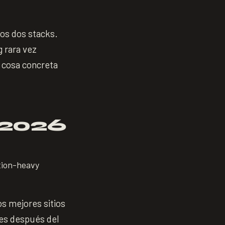
los dos stacks.
g rara vez
A cosa concreta
 2026
tion-heavy
os mejores sitios
es después del