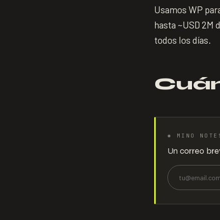
Usamos WP para s
hasta ~USD 2M de
todos los días.
Cuán
✱
MINO NOTE
Un correo bre