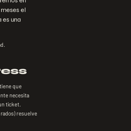
ueremos en
s meses el
a es una
ad.
ess
tiene que
nte necesita
un ticket.
rados) resuelve