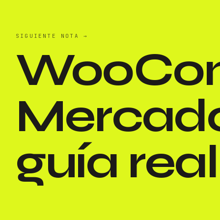
SIGUIENTE NOTA
→
WooCom
Mercado
guía real