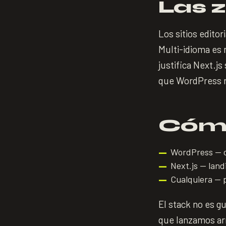
Las z
Los sitios editor
Multi-idioma es 
justifica Next.js
que WordPress n
Cómo
WordPress — c
—
Next.js — lan
—
Cualquiera — p
—
El stack no es gu
que lanzamos ar