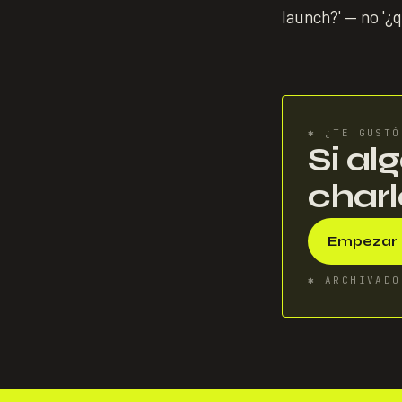
launch?' — no '¿
✱
¿TE GUSTÓ
Si al
charl
Empezar 
✱
ARCHIVADO