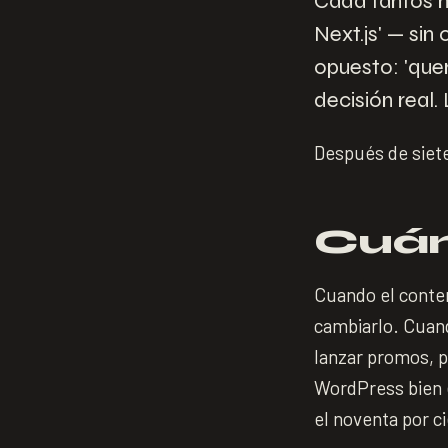
Cada tantos m
Next.js' — sin
opuesto: 'que
decisión real
Después de siete
Cuán
Cuando el conte
cambiarlo. Cuan
lanzar promos, pu
WordPress bien 
el noventa por c