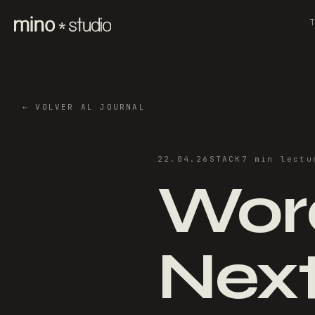
←
VOLVER AL JOURNAL
22.04.26
STACK
7
min
lectu
Wor
Next