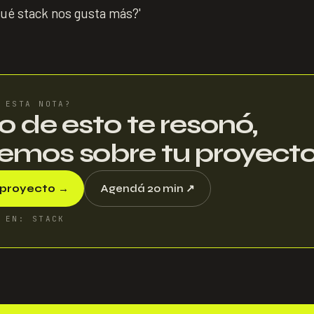
qué stack nos gusta más?'
 ESTA NOTA?
go de esto te resonó,
emos sobre tu proyecto
proyecto
→
Agendá 20 min
↗
 EN
:
STACK