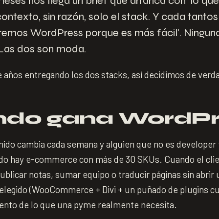
eses nos llega un brief que arranca con 'lo q
 contexto, sin razón, solo el stack. Y cada tanto
remos WordPress porque es más fácil'. Ningun
. Las dos son moda.
 años entregando los dos stacks, así decidimos de verd
do gana WordPr
nido cambia cada semana y alguien que no es developer 
do hay e-commerce con más de 30 SKUs. Cuando el clie
blicar notas, sumar equipo o traducir páginas sin abrir 
elegido (WooCommerce + Divi + un puñado de plugins cu
iento de lo que una pyme realmente necesita.