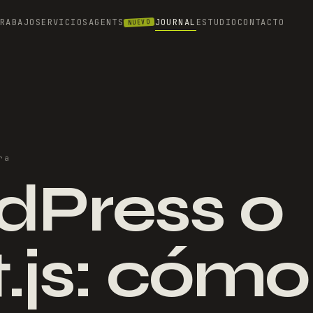
TRABAJO
SERVICIOS
AGENTS
JOURNAL
ESTUDIO
CONTACTO
NUEVO
ra
dPress o
.js: cómo