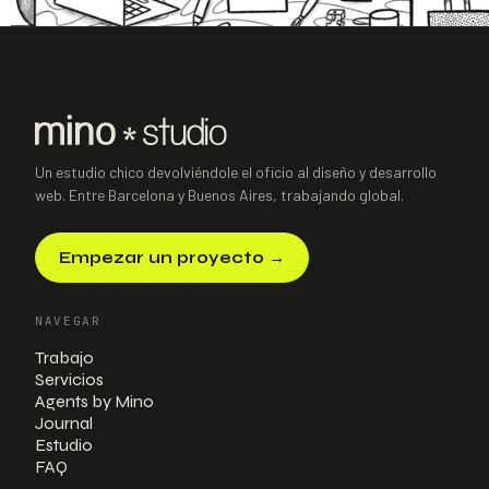
SIGUIENTE PROYECTO
→
Taller de Lu
Paul
Curso de Ilustración · E-learning
·
2024
Un estudio chico devolviéndole el oficio al diseño y desarrollo
web. Entre Barcelona y Buenos Aires, trabajando global.
Empezar un proyecto
→
NAVEGAR
Trabajo
Servicios
Agents by Mino
Journal
Estudio
FAQ