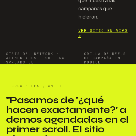
que muestra las
campañas que
hicieron.
VER SITIO EN VIVO
↗
STATS DEL NETWORK ·
GRILLA DE REELS
ALIMENTADOS DESDE UNA
DE CAMPAÑA EN
SPREADSHEET
MOBILE
— GROWTH LEAD, AMPLI
"
Pasamos de '¿qué
hacen exactamente?' a
demos agendadas en el
primer scroll. El sitio