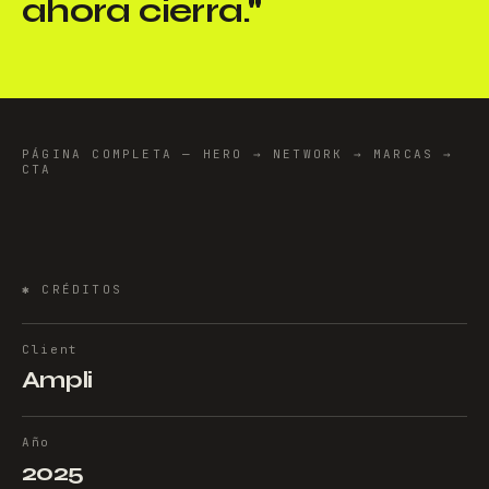
ahora cierra.
"
PÁGINA COMPLETA — HERO → NETWORK → MARCAS →
CTA
✱
CRÉDITOS
Client
Ampli
Año
2025