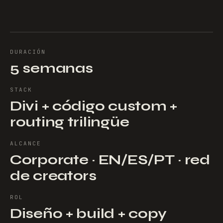
DURACIÓN
5 semanas
STACK
Divi + código custom +
routing trilingüe
ALCANCE
Corporate · EN/ES/PT · red
de creators
ROL
Diseño + build + copy