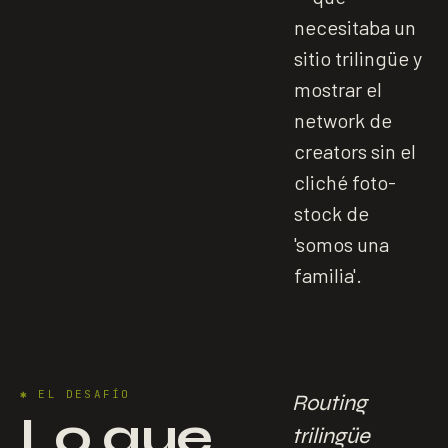
necesitaba un
sitio trilingüe y
mostrar el
network de
creators sin el
cliché foto-
stock de
'somos una
familia'.
✱
EL DESAFÍO
Routing
Lo que
trilingüe