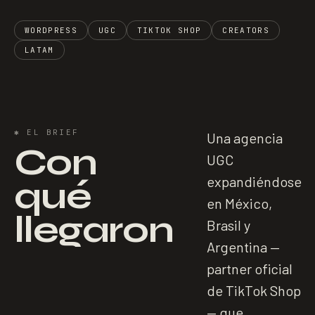
WORDPRESS
UGC
TIKTOK SHOP
CREATORS
LATAM
✱
EL BRIEF
Una agencia
Con
UGC
qué
expandiéndose
en México,
llegaron
Brasil y
Argentina —
partner oficial
de TikTok Shop
— que