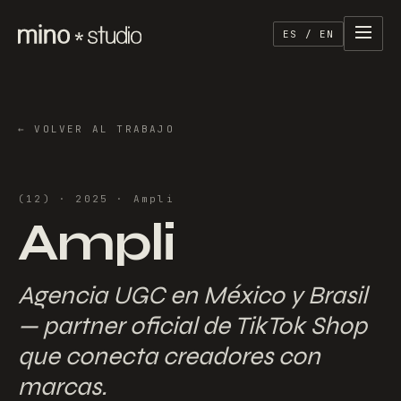
ES / EN
←
VOLVER AL TRABAJO
(
12
) ·
2025
·
Ampli
Ampli
Agencia UGC en México y Brasil
— partner oficial de TikTok Shop
que conecta creadores con
marcas.