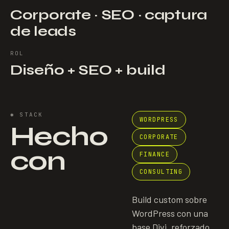
Corporate · SEO · captura
de leads
ROL
Diseño + SEO + build
✱
STACK
WORDPRESS
Hecho
CORPORATE
con
FINANCE
CONSULTING
Build custom sobre
WordPress con una
base Divi, reforzado