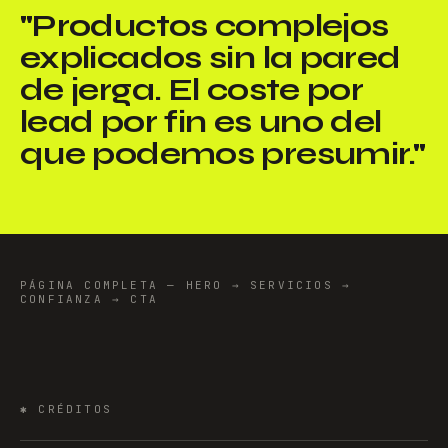
"
Productos complejos
explicados sin la pared
de jerga. El coste por
lead por fin es uno del
que podemos presumir.
"
PÁGINA COMPLETA — HERO → SERVICIOS →
CONFIANZA → CTA
✱
CRÉDITOS