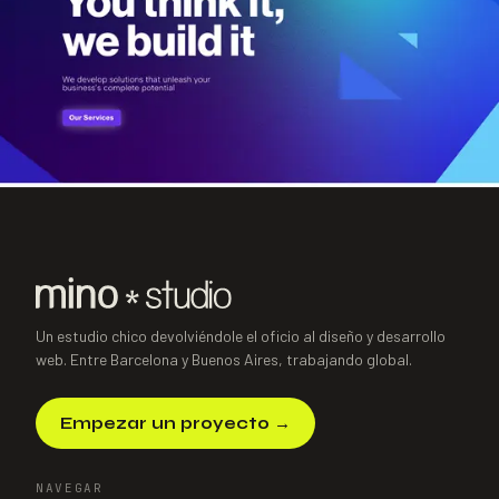
SIGUIENTE PROYECTO
→
Dkodde
Power Platform · Consultoría
·
2025
Un estudio chico devolviéndole el oficio al diseño y desarrollo
web. Entre Barcelona y Buenos Aires, trabajando global.
Empezar un proyecto
→
NAVEGAR