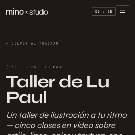
ES / EN
←
VOLVER AL TRABAJO
(
13
) ·
2024
·
Lu Paul
Taller de Lu
Paul
Un taller de ilustración a tu ritmo
— cinco clases en video sobre