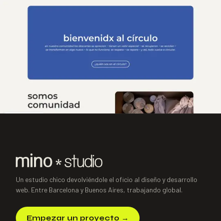
SIGUIENTE PROYECTO
→
Hacelo
Circular
Comunidad · Sustentabilidad
·
2024
Un estudio chico devolviéndole el oficio al diseño y desarrollo
web. Entre Barcelona y Buenos Aires, trabajando global.
Empezar un proyecto
→