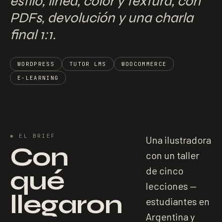
estilo, línea, color y textura, con
PDFs, devolución y una charla
final 1:1.
WORDPRESS
TUTOR LMS
WOOCOMMERCE
E-LEARNING
✱
EL BRIEF
Una ilustradora
Con
con un taller
qué
de cinco
lecciones —
llegaron
estudiantes en
Argentina y