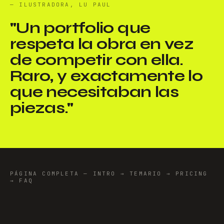
— ILUSTRADORA, LU PAUL
"
Un portfolio que
respeta la obra en vez
de competir con ella.
Raro, y exactamente lo
que necesitaban las
piezas.
"
PÁGINA COMPLETA — INTRO → TEMARIO → PRICING
→ FAQ