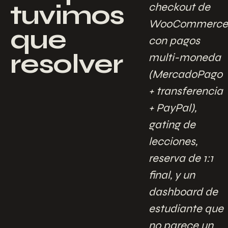
tuvimos
checkout de
WooCommerce
que
con pagos
resolver
multi-moneda
(MercadoPago
+ transferencia
+ PayPal),
gating de
lecciones,
reserva de 1:1
final, y un
dashboard de
estudiante que
no parece un