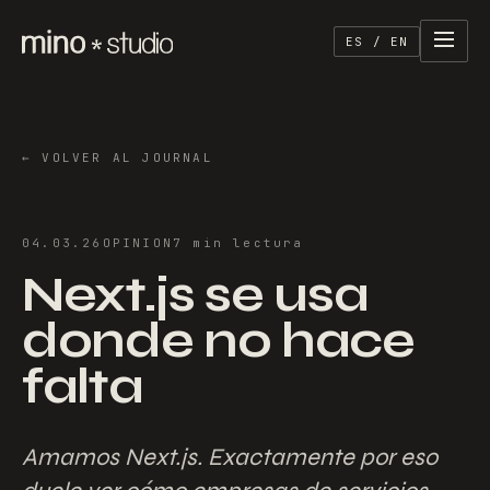
ES / EN
←
VOLVER AL JOURNAL
04.03.26
OPINION
7
min
lectura
Next.js se usa
donde no hace
falta
Amamos Next.js. Exactamente por eso