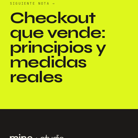
SIGUIENTE NOTA
→
Checkout
que vende:
principios y
medidas
reales